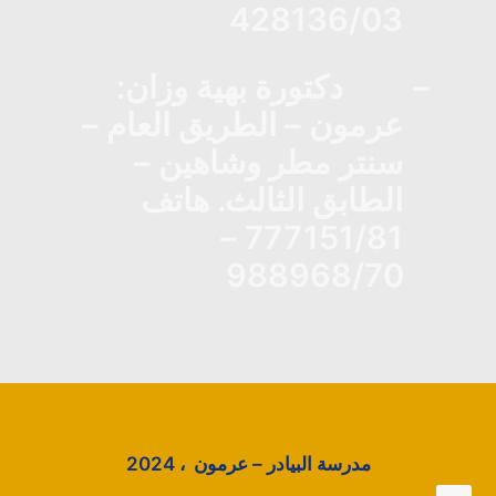
428136/03
–
دكتورة بهية وزان:
عرمون – الطريق العام –
سنتر مطر وشاهين –
الطابق الثالث. هاتف
777151/81 –
988968/70
مدرسة البيادر – عرمون ، 2024